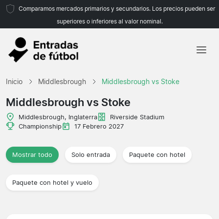
Comparamos mercados primarios y secundarios. Los precios pueden ser
superiores o inferiores al valor nominal.
Inicio
Inicio
Middlesbrough
Middlesbrough vs Stoke
Equipos
Middlesbrough vs Stoke
Ligas
Middlesbrough, Inglaterra
Riverside Stadium
Championship
17 Febrero 2027
Agencias de viajes
Mostrar todo
Solo entrada
Paquete con hotel
Paquete con hotel y vuelo