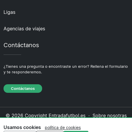
Ligas
Agencias de viajes
Contáctanos
¿Tienes una pregunta o encontraste un error? Rellena el formulario
y te responderemos.
Contáctanos
© 2026 Copyright Entradafutbol.es ·
Sobre nosotras
·
Contáctanos
·
Política de privacidad
·
Política de
Usamos cookies
política de cookies
cookies
·
Política editorial