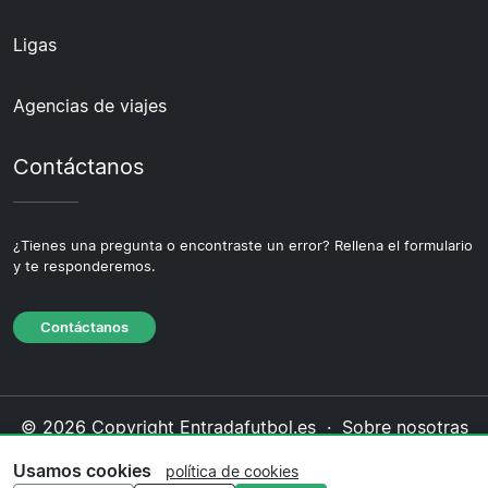
Ligas
Agencias de viajes
Contáctanos
¿Tienes una pregunta o encontraste un error? Rellena el formulario
y te responderemos.
Contáctanos
© 2026 Copyright Entradafutbol.es ·
Sobre nosotras
·
Contáctanos
·
Política de privacidad
·
Política de
Usamos cookies
política de cookies
cookies
·
Política editorial