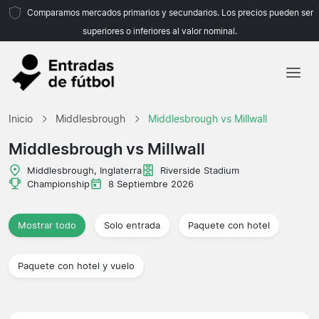
Comparamos mercados primarios y secundarios. Los precios pueden ser
superiores o inferiores al valor nominal.
Inicio
Inicio
Middlesbrough
Middlesbrough vs Millwall
Equipos
Middlesbrough vs Millwall
Ligas
Middlesbrough, Inglaterra
Riverside Stadium
Championship
8 Septiembre 2026
Agencias de viajes
Mostrar todo
Solo entrada
Paquete con hotel
Paquete con hotel y vuelo