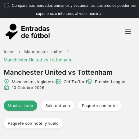
Comparamos mercados primarios y secundarios. Los precios pueden ser
superiores o inferiores al valor nominal.
Inicio
Inicio
Manchester United
Equipos
Manchester United vs Tottenham
Ligas
Manchester United vs Tottenham
Agencias de viajes
Manchester, Inglaterra
Old Trafford
Premier League
10 Octubre 2026
Mostrar todo
Solo entrada
Paquete con hotel
Paquete con hotel y vuelo