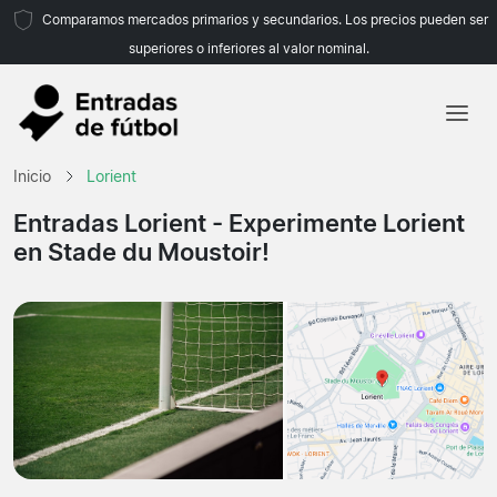
Comparamos mercados primarios y secundarios. Los precios pueden ser
superiores o inferiores al valor nominal.
Inicio
Inicio
Lorient
Equipos
Entradas Lorient
- Experimente Lorient
en Stade du Moustoir!
Ligas
Agencias de viajes