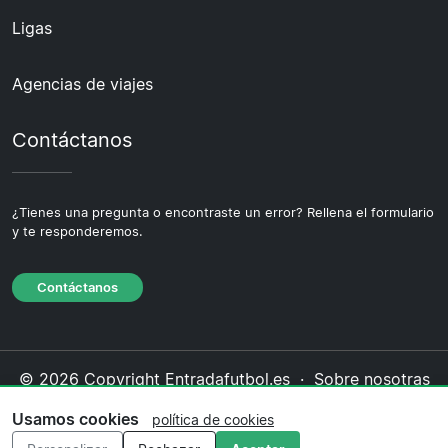
Ligas
Agencias de viajes
Contáctanos
¿Tienes una pregunta o encontraste un error? Rellena el formulario
y te responderemos.
Contáctanos
© 2026 Copyright Entradafutbol.es ·
Sobre nosotras
·
Contáctanos
·
Política de privacidad
·
Política de
Usamos cookies
política de cookies
cookies
·
Política editorial