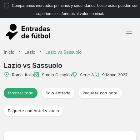
Comparamos mercados primarios y secundarios. Los precios pueden ser
superiores o inferiores al valor nominal.
Inicio
Inicio
Lazio
Lazio vs Sassuolo
Equipos
Lazio vs Sassuolo
Ligas
Roma, Italia
Stadio Olimpico
Serie A
9 Mayo 2027
Agencias de viajes
Mostrar todo
Solo entrada
Paquete con hotel
Paquete con hotel y vuelo