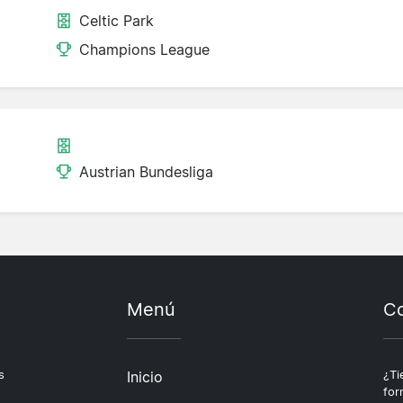
Celtic Park
Champions League
Austrian Bundesliga
Menú
Co
s
Inicio
¿Ti
for