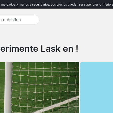
ercados primarios y secundarios. Los precios pueden ser superiores o inferiores
erimente Lask en !