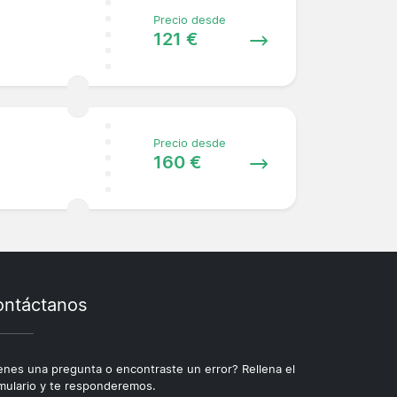
Precio desde
121 €
Precio desde
160 €
ntáctanos
enes una pregunta o encontraste un error? Rellena el
mulario y te responderemos.