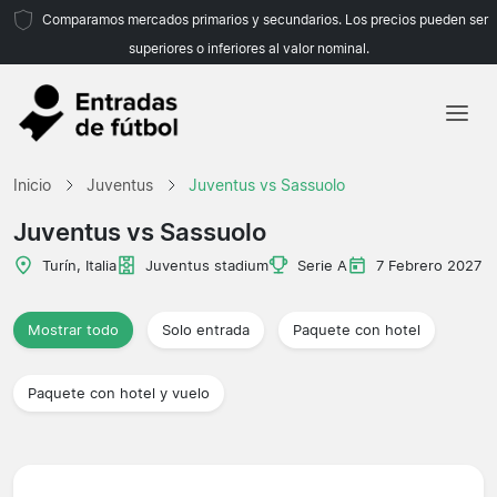
Comparamos mercados primarios y secundarios. Los precios pueden ser
superiores o inferiores al valor nominal.
Inicio
Inicio
Juventus
Juventus vs Sassuolo
Equipos
Juventus vs Sassuolo
Ligas
Turín, Italia
Juventus stadium
Serie A
7 Febrero 2027
Agencias de viajes
Mostrar todo
Solo entrada
Paquete con hotel
Paquete con hotel y vuelo