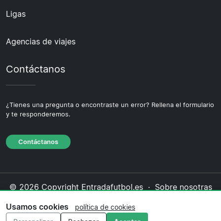
Ligas
Agencias de viajes
Contáctanos
¿Tienes una pregunta o encontraste un error? Rellena el formulario
y te responderemos.
Contáctanos
© 2026 Copyright Entradafutbol.es ·
Sobre nosotras
·
Contáctanos
·
Política de privacidad
·
Política de
Usamos cookies
política de cookies
cookies
·
Política editorial