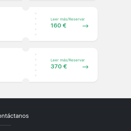
Leer más/Reservar
160 €
Leer más/Reservar
370 €
ntáctanos