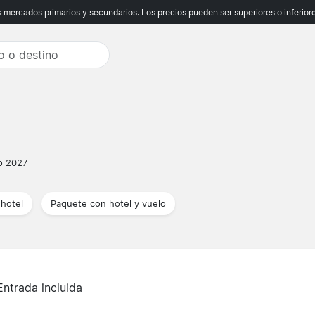
ercados primarios y secundarios. Los precios pueden ser superiores o inferiores
o 2027
hotel
Paquete con hotel y vuelo
Entrada incluida