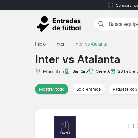
Comparamos m
Inicio
Inter
Inter vs Atalanta
Inter vs Atalanta
Milán, Italia
San Siro
Serie A
28 Febrer
Mostrar todo
Solo entrada
Paquete con 