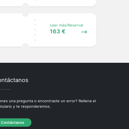
Leer más/Reservar
163 €
ntáctanos
enes una pregunta o encontraste un error? Rellena el
mulario y te responderemos.
Contáctanos