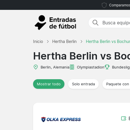
Comparamos m
Inicio
Hertha Berlin
Hertha Berlin vs Boch
Hertha Berlin vs B
Berlin, Alemania
Olympiastadion
Bundeslig
Mostrar todo
Solo entrada
Paquete con 