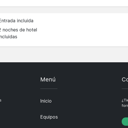
Entrada incluida
2 noches de hotel
incluidas
Menú
Co
s
Inicio
¿Ti
for
Equipos