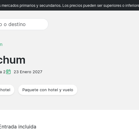
ercados primarios y secundarios. Los precios pueden ser superiores o inferiores
um
ochum
a 2
23 Enero 2027
hotel
Paquete con hotel y vuelo
Entrada incluida