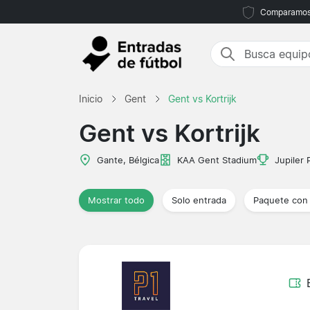
Comparamos m
Inicio
Gent
Gent vs Kortrijk
Gent vs Kortrijk
Gante, Bélgica
KAA Gent Stadium
Jupiler
Mostrar todo
Solo entrada
Paquete con 