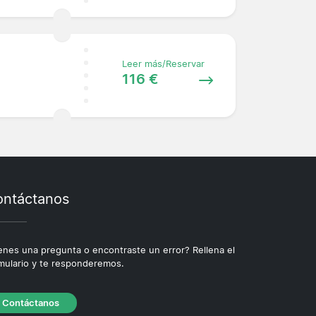
Leer más/Reservar
116 €
ntáctanos
enes una pregunta o encontraste un error? Rellena el
mulario y te responderemos.
Contáctanos