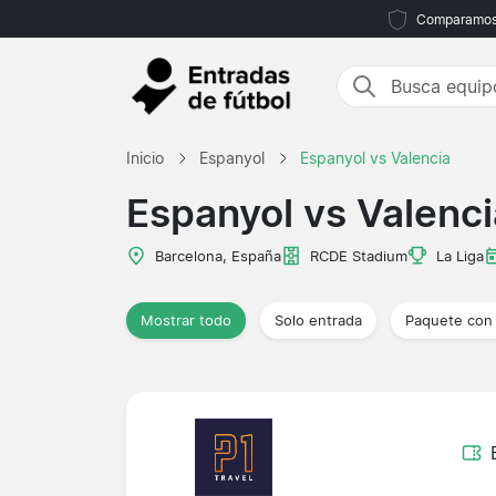
Comparamos m
Inicio
Espanyol
Espanyol vs Valencia
Espanyol vs Valenci
Barcelona, España
RCDE Stadium
La Liga
Mostrar todo
Solo entrada
Paquete con 