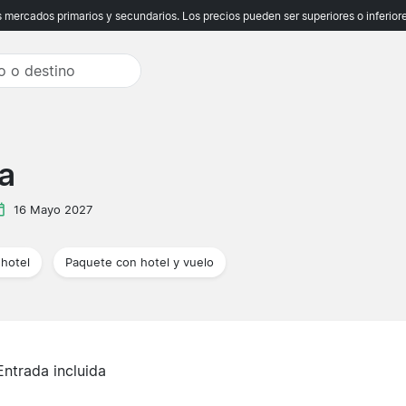
ercados primarios y secundarios. Los precios pueden ser superiores o inferiores
a
16 Mayo 2027
hotel
Paquete con hotel y vuelo
Entrada incluida