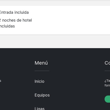
Entrada incluida
2 noches de hotel
incluidas
Menú
Co
s
Inicio
¿Ti
for
Equipos
Ligas