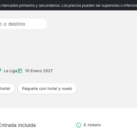
ercados primarios y secundarios. Los precios pueden ser superiores o inferiores
La Liga
10 Enero 2027
hotel
Paquete con hotel y vuelo
Entrada incluida
E-tickets