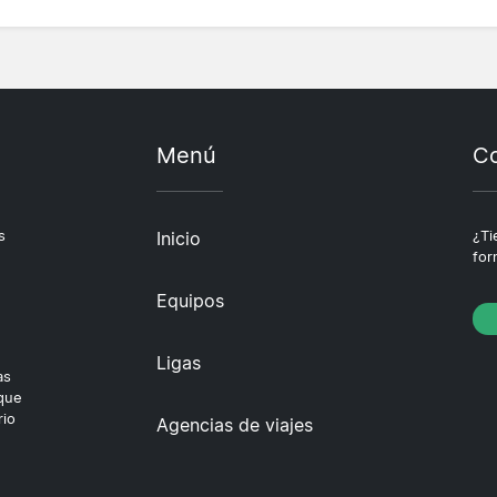
Menú
Co
s
Inicio
¿Ti
for
Equipos
Ligas
as
 que
rio
Agencias de viajes