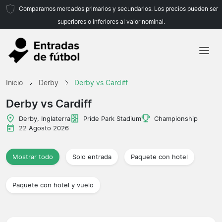
Comparamos mercados primarios y secundarios. Los precios pueden ser
superiores o inferiores al valor nominal.
Inicio
Inicio
Derby
Derby vs Cardiff
Equipos
Derby vs Cardiff
Ligas
Derby, Inglaterra
Pride Park Stadium
Championship
22 Agosto 2026
Agencias de viajes
Mostrar todo
Solo entrada
Paquete con hotel
Paquete con hotel y vuelo