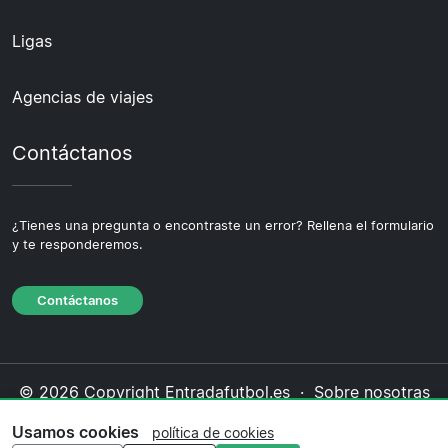
Ligas
Agencias de viajes
Contáctanos
¿Tienes una pregunta o encontraste un error? Rellena el formulario
y te responderemos.
Contáctanos
© 2026 Copyright Entradafutbol.es ·
Sobre nosotras
·
Contáctanos
·
Política de privacidad
·
Política de
Usamos cookies
política de cookies
cookies
·
Política editorial