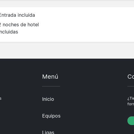
Entrada incluida
2 noches de hotel
incluidas
Menú
Co
s
Inicio
¿Ti
for
Equipos
Ligas