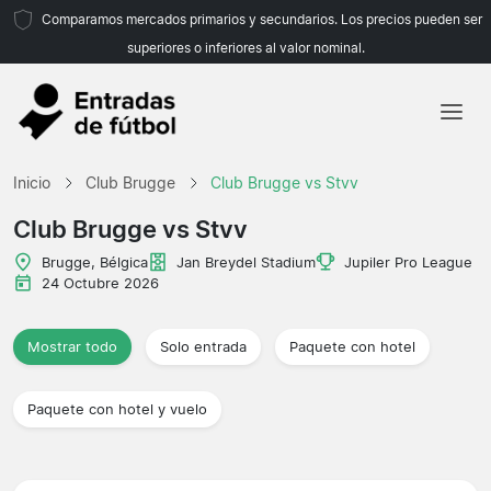
Comparamos mercados primarios y secundarios. Los precios pueden ser
superiores o inferiores al valor nominal.
Inicio
Inicio
Club Brugge
Club Brugge vs Stvv
Equipos
Club Brugge vs Stvv
Ligas
Brugge, Bélgica
Jan Breydel Stadium
Jupiler Pro League
24 Octubre 2026
Agencias de viajes
Mostrar todo
Solo entrada
Paquete con hotel
Paquete con hotel y vuelo