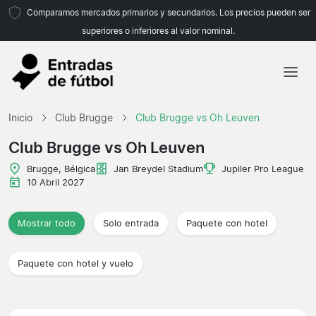
Comparamos mercados primarios y secundarios. Los precios pueden ser
superiores o inferiores al valor nominal.
Inicio
Inicio
Club Brugge
Club Brugge vs Oh Leuven
Equipos
Club Brugge vs Oh Leuven
Ligas
Brugge, Bélgica
Jan Breydel Stadium
Jupiler Pro League
10 Abril 2027
Agencias de viajes
Mostrar todo
Solo entrada
Paquete con hotel
Paquete con hotel y vuelo