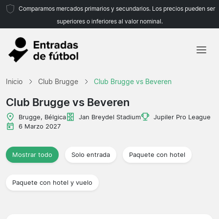
Comparamos mercados primarios y secundarios. Los precios pueden ser
superiores o inferiores al valor nominal.
Inicio
Inicio
Club Brugge
Club Brugge vs Beveren
Equipos
Club Brugge vs Beveren
Ligas
Brugge, Bélgica
Jan Breydel Stadium
Jupiler Pro League
6 Marzo 2027
Agencias de viajes
Mostrar todo
Solo entrada
Paquete con hotel
Paquete con hotel y vuelo