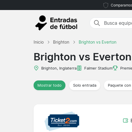
Comparamos m
Inicio
Brighton
Brighton vs Everton
Brighton vs Everton
Brighton, Inglaterra
Falmer Stadium
Premi
Mostrar todo
Solo entrada
Paquete con 