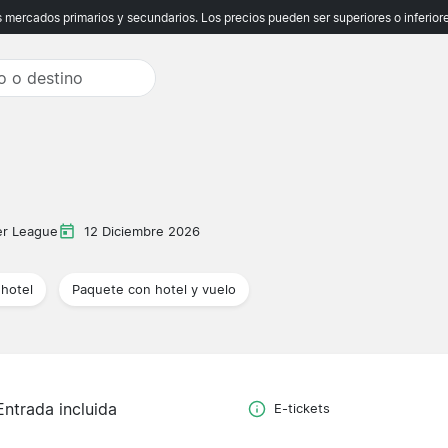
ercados primarios y secundarios. Los precios pueden ser superiores o inferiores
er League
12 Diciembre 2026
hotel
Paquete con hotel y vuelo
Entrada incluida
E-tickets