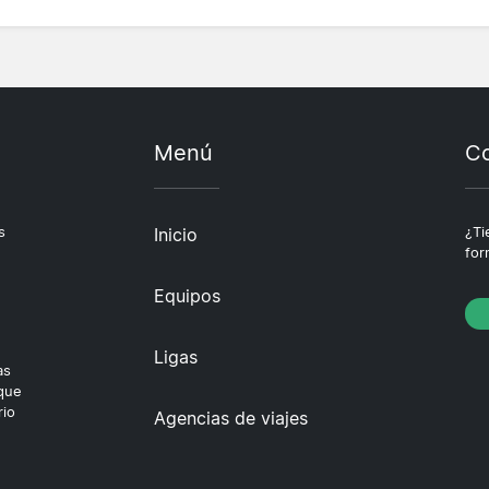
Menú
Co
s
Inicio
¿Ti
for
Equipos
Ligas
as
 que
rio
Agencias de viajes