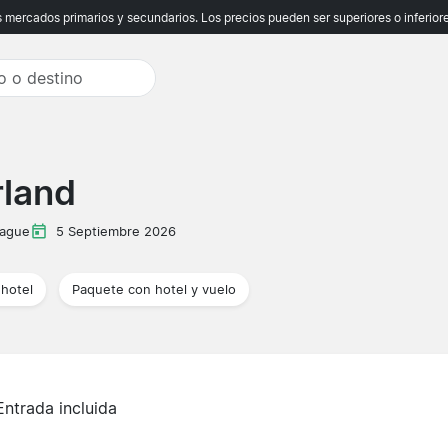
ercados primarios y secundarios. Los precios pueden ser superiores o inferiores
rland
eague
5 Septiembre 2026
hotel
Paquete con hotel y vuelo
Entrada incluida