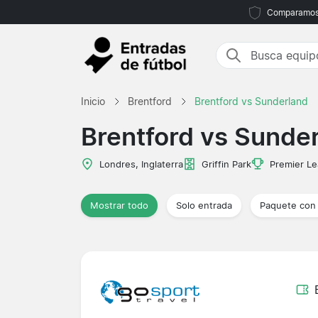
Comparamos m
Inicio
Brentford
Brentford vs Sunderland
Brentford vs Sunde
Londres, Inglaterra
Griffin Park
Premier L
Mostrar todo
Solo entrada
Paquete con 