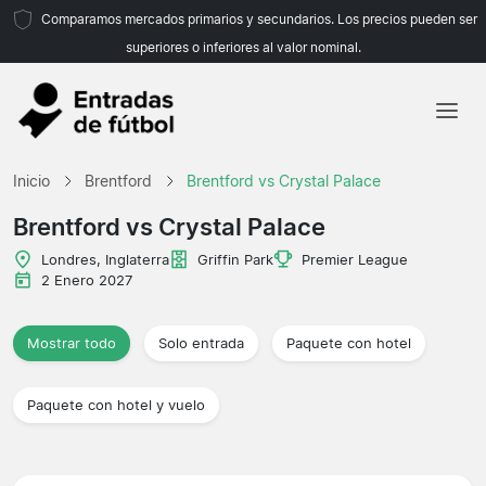
Comparamos mercados primarios y secundarios. Los precios pueden ser
superiores o inferiores al valor nominal.
Inicio
Inicio
Brentford
Brentford vs Crystal Palace
Equipos
Brentford vs Crystal Palace
Ligas
Londres, Inglaterra
Griffin Park
Premier League
2 Enero 2027
Agencias de viajes
Mostrar todo
Solo entrada
Paquete con hotel
Paquete con hotel y vuelo