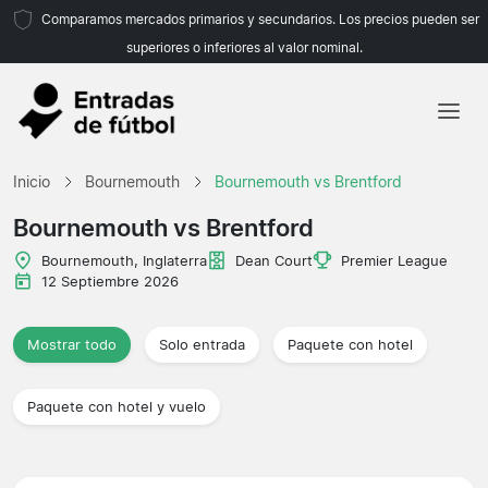
Comparamos mercados primarios y secundarios. Los precios pueden ser
superiores o inferiores al valor nominal.
Inicio
Inicio
Bournemouth
Bournemouth vs Brentford
Equipos
Bournemouth vs Brentford
Ligas
Bournemouth, Inglaterra
Dean Court
Premier League
12 Septiembre 2026
Agencias de viajes
Mostrar todo
Solo entrada
Paquete con hotel
Paquete con hotel y vuelo