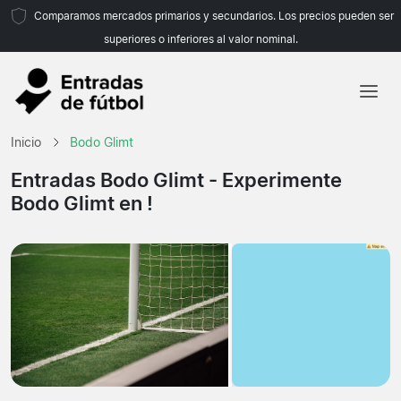
Comparamos mercados primarios y secundarios. Los precios pueden ser
superiores o inferiores al valor nominal.
Inicio
Inicio
Bodo Glimt
Equipos
Entradas Bodo Glimt
- Experimente
Bodo Glimt en !
Ligas
Agencias de viajes