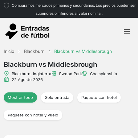
Comparamos mercados primarios y secundarios. Los precios pueden ser
superiores o inferiores al valor nominal.
Inicio
Inicio
Blackburn
Blackburn vs Middlesbrough
Equipos
Blackburn vs Middlesbrough
Ligas
Blackburn, Inglaterra
Ewood Park
Championship
22 Agosto 2026
Agencias de viajes
Mostrar todo
Solo entrada
Paquete con hotel
Paquete con hotel y vuelo