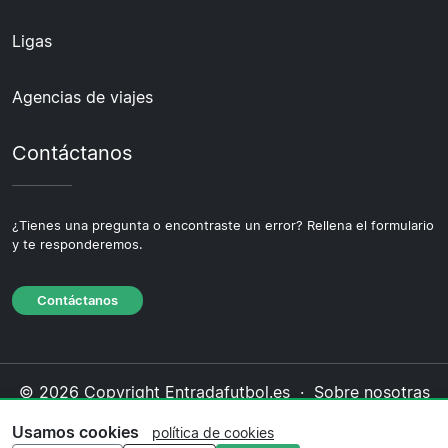
Ligas
Agencias de viajes
Contáctanos
¿Tienes una pregunta o encontraste un error? Rellena el formulario
y te responderemos.
Contáctanos
© 2026 Copyright Entradafutbol.es ·
Sobre nosotras
·
Contáctanos
·
Política de privacidad
·
Política de
Usamos cookies
política de cookies
cookies
·
Política editorial