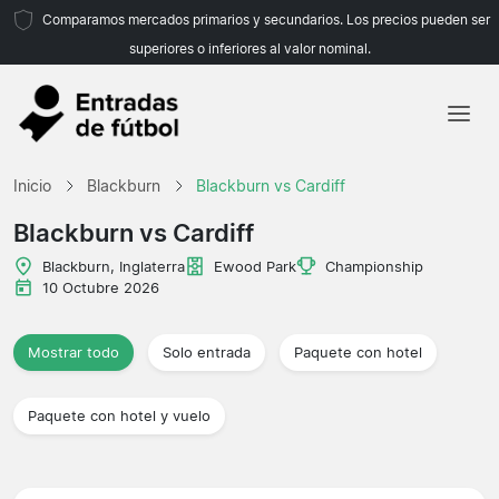
Comparamos mercados primarios y secundarios. Los precios pueden ser
superiores o inferiores al valor nominal.
Inicio
Inicio
Blackburn
Blackburn vs Cardiff
Equipos
Blackburn vs Cardiff
Ligas
Blackburn, Inglaterra
Ewood Park
Championship
10 Octubre 2026
Agencias de viajes
Mostrar todo
Solo entrada
Paquete con hotel
Paquete con hotel y vuelo