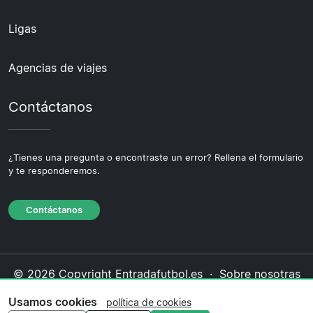
Ligas
Agencias de viajes
Contáctanos
¿Tienes una pregunta o encontraste un error? Rellena el formulario
y te responderemos.
Contáctanos
© 2026 Copyright Entradafutbol.es ·
Sobre nosotras
·
Contáctanos
·
Política de privacidad
·
Política de
Usamos cookies
política de cookies
cookies
·
Política editorial