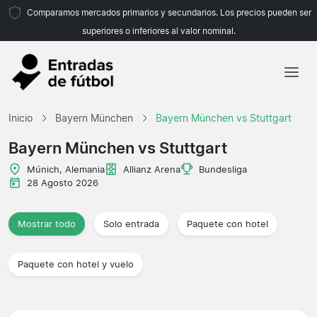
Comparamos mercados primarios y secundarios. Los precios pueden ser
superiores o inferiores al valor nominal.
Inicio
Inicio
Bayern München
Bayern München vs Stuttgart
Equipos
Bayern München vs Stuttgart
Ligas
Múnich, Alemania
Allianz Arena
Bundesliga
28 Agosto 2026
Agencias de viajes
Mostrar todo
Solo entrada
Paquete con hotel
Paquete con hotel y vuelo