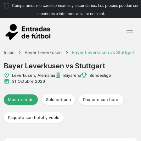
Comparamos mercados primarios y secundarios. Los precios pueden ser
superiores o inferiores al valor nominal.
Inicio
Inicio
Bayer Leverkusen
Bayer Leverkusen vs Stuttgart
Equipos
Bayer Leverkusen vs Stuttgart
Ligas
Leverkusen, Alemania
Bayarena
Bundesliga
31 Octubre 2026
Agencias de viajes
Mostrar todo
Solo entrada
Paquete con hotel
Paquete con hotel y vuelo