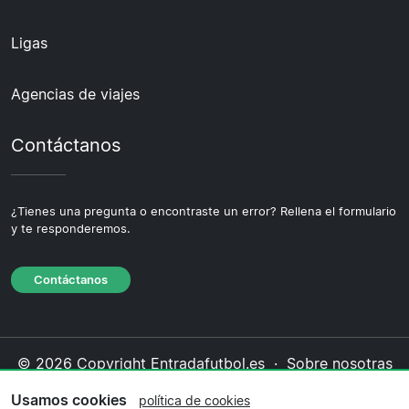
Ligas
Agencias de viajes
Contáctanos
¿Tienes una pregunta o encontraste un error? Rellena el formulario
y te responderemos.
Contáctanos
© 2026 Copyright Entradafutbol.es ·
Sobre nosotras
·
Contáctanos
·
Política de privacidad
·
Política de
Usamos cookies
política de cookies
cookies
·
Política editorial