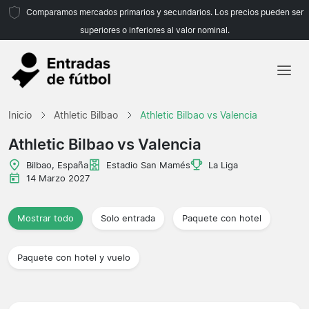
Comparamos mercados primarios y secundarios. Los precios pueden ser
superiores o inferiores al valor nominal.
Inicio
Inicio
Athletic Bilbao
Athletic Bilbao vs Valencia
Equipos
Athletic Bilbao vs Valencia
Ligas
Bilbao, España
Estadio San Mamés
La Liga
14 Marzo 2027
Agencias de viajes
Mostrar todo
Solo entrada
Paquete con hotel
Paquete con hotel y vuelo