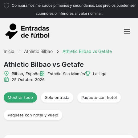
Comparamos mercados primarios y secundarios. Los precios pueden ser
superiores o inferiores al valor nominal.
Inicio
Inicio
Athletic Bilbao
Athletic Bilbao vs Getafe
Equipos
Athletic Bilbao vs Getafe
Ligas
Bilbao, España
Estadio San Mamés
La Liga
25 Octubre 2026
Agencias de viajes
Mostrar todo
Solo entrada
Paquete con hotel
Paquete con hotel y vuelo