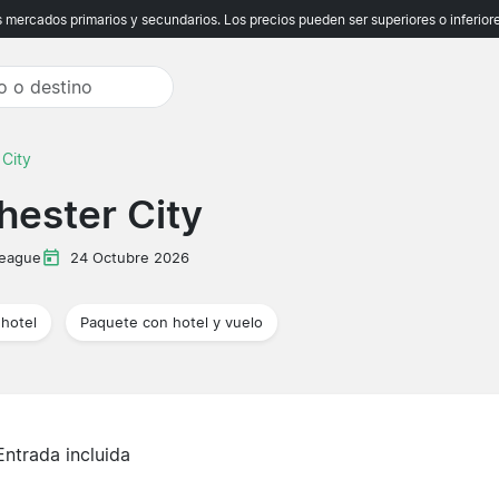
ercados primarios y secundarios. Los precios pueden ser superiores o inferiores
 City
hester City
League
24 Octubre 2026
hotel
Paquete con hotel y vuelo
Entrada incluida