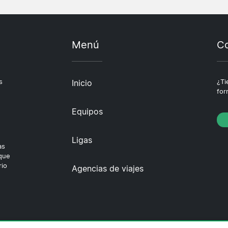
Menú
Co
s
Inicio
¿Ti
for
Equipos
Ligas
as
 que
rio
Agencias de viajes