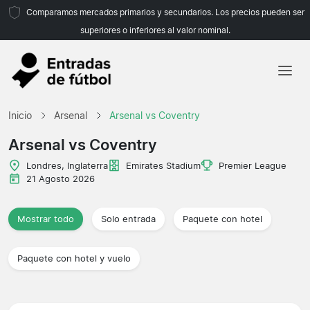
Comparamos mercados primarios y secundarios. Los precios pueden ser
superiores o inferiores al valor nominal.
Inicio
Inicio
Arsenal
Arsenal vs Coventry
Equipos
Arsenal vs Coventry
Ligas
Londres, Inglaterra
Emirates Stadium
Premier League
21 Agosto 2026
Agencias de viajes
Mostrar todo
Solo entrada
Paquete con hotel
Paquete con hotel y vuelo