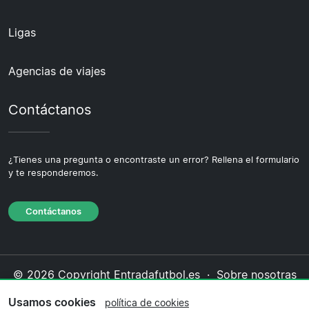
Ligas
Agencias de viajes
Contáctanos
¿Tienes una pregunta o encontraste un error? Rellena el formulario
y te responderemos.
Contáctanos
© 2026 Copyright Entradafutbol.es ·
Sobre nosotras
·
Contáctanos
·
Política de privacidad
·
Política de
Usamos cookies
política de cookies
cookies
·
Política editorial