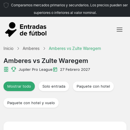
Comparamos mercados primarios y secundarios. Los precios pueden ser
superiores o inferiores al valor nominal.
Inicio
Inicio
Amberes
Amberes vs Zulte Waregem
Equipos
Amberes vs Zulte Waregem
Ligas
Jupiler Pro League
27 Febrero 2027
Agencias de viajes
Mostrar todo
Solo entrada
Paquete con hotel
Paquete con hotel y vuelo