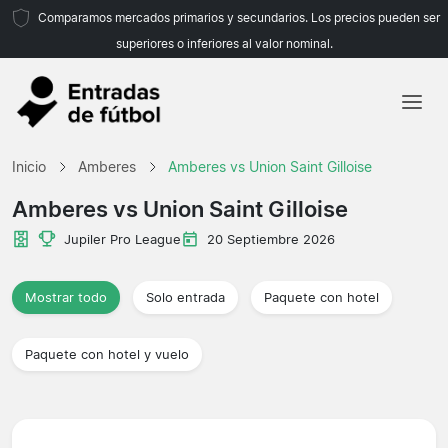
Comparamos mercados primarios y secundarios. Los precios pueden ser
superiores o inferiores al valor nominal.
Inicio
Inicio
Amberes
Amberes vs Union Saint Gilloise
Equipos
Amberes vs Union Saint Gilloise
Ligas
Jupiler Pro League
20 Septiembre 2026
Agencias de viajes
Mostrar todo
Solo entrada
Paquete con hotel
Paquete con hotel y vuelo