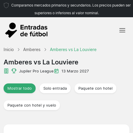
Comparamos mercados primarios y secundarios. Los precios pueden ser
superiores o inferiores al valor nominal.
Inicio
Inicio
Amberes
Amberes vs La Louviere
Equipos
Amberes vs La Louviere
Ligas
Jupiler Pro League
13 Marzo 2027
Agencias de viajes
Mostrar todo
Solo entrada
Paquete con hotel
Paquete con hotel y vuelo